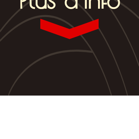
Qui suis-je ?
Je suis certifiée
Praticienne Massage Bien-Être
par la
FFMBE
et
j'ai effectué ma certification Shiatsu au Japon auprès d'un
maître Japonais reconnu.